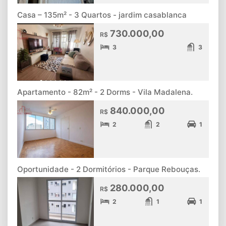
Casa – 135m² - 3 Quartos - jardim casablanca
730.000,00
R$
3
3
Apartamento - 82m² - 2 Dorms - Vila Madalena.
840.000,00
R$
2
2
1
Oportunidade - 2 Dormitórios - Parque Rebouças.
280.000,00
R$
2
1
1