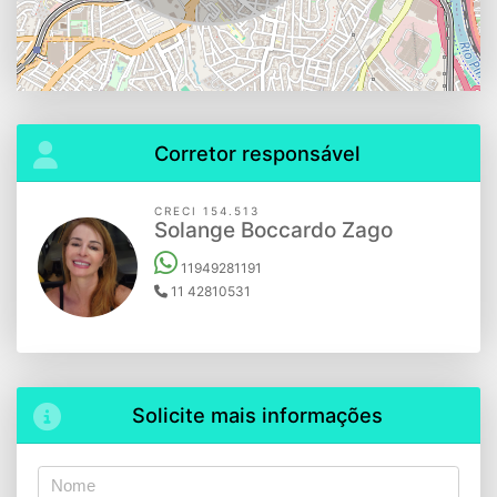
Corretor responsável
CRECI 154.513
Solange Boccardo Zago
11949281191
11 42810531
Solicite mais informações