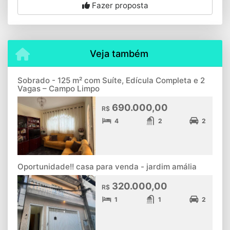
Fazer proposta
Veja também
Sobrado - 125 m² com Suíte, Edícula Completa e 2
Vagas – Campo Limpo
690.000,00
R$
4
2
2
Oportunidade!! casa para venda - jardim amália
320.000,00
R$
1
1
2