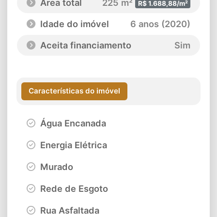
Área total
225 m²
R$ 1.688,88/m²
Idade do imóvel
6 anos (2020)
Aceita financiamento
Sim
Características do imóvel
Água Encanada
Energia Elétrica
Murado
Rede de Esgoto
Rua Asfaltada