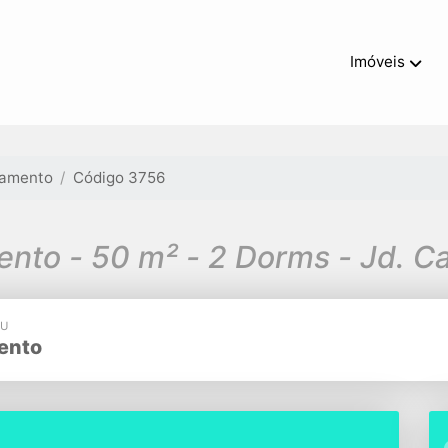
Imóveis
tamento
Código 3756
nto - 50 m² - 2 Dorms - Jd. C
TU
sento