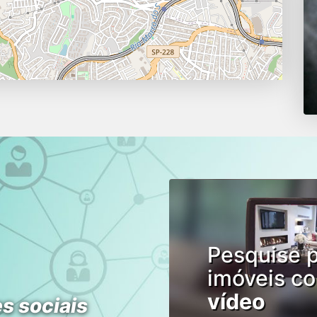
Pesquise 
imóveis c
vídeo
s sociais