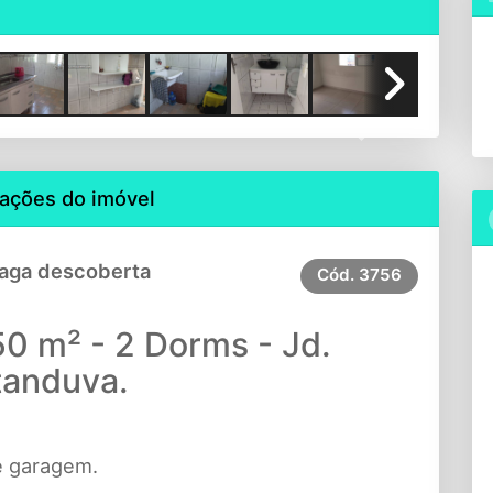
Next
ações do imóvel
Vaga descoberta
Cód.
3756
0 m² - 2 Dorms - Jd.
tanduva.
e garagem.