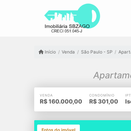
Início
Venda
São Paulo - SP
Apar
Apartame
VENDA
CONDOMÍNIO
IP
R$
160.000,00
R$
301,00
I
Fotos do imóvel