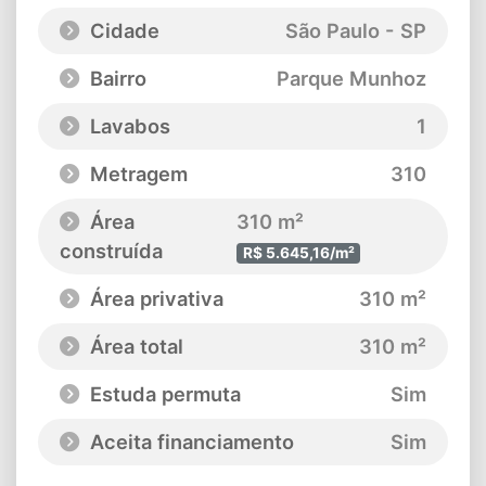
Cidade
São Paulo - SP
Bairro
Parque Munhoz
Lavabos
1
Metragem
310
Área
310 m²
construída
R$ 5.645,16/m²
Área privativa
310 m²
Área total
310 m²
Estuda permuta
Sim
Aceita financiamento
Sim