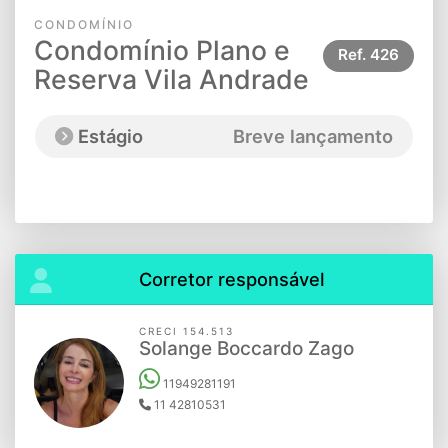
CONDOMÍNIO
Condomínio Plano e
Ref.
426
Reserva Vila Andrade
Estágio
Breve lançamento
Corretor responsável
CRECI 154.513
Solange Boccardo Zago
11949281191
11 42810531