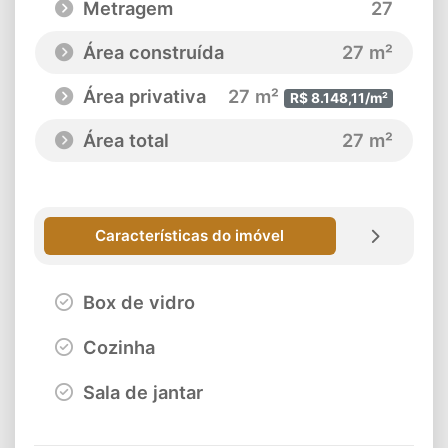
Metragem
27
Área construída
27 m²
Área privativa
27 m²
R$ 8.148,11/m²
Área total
27 m²
Características do imóvel
Box de vidro
Cozinha
Sala de jantar