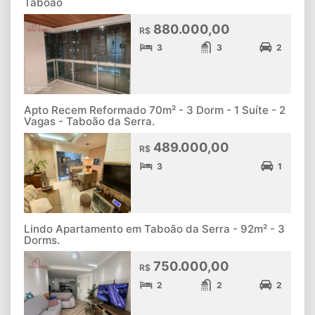
Taboão
880.000,00
R$
3
3
2
Apto Recem Reformado 70m² - 3 Dorm - 1 Suíte - 2
Vagas - Taboão da Serra.
489.000,00
R$
3
1
Lindo Apartamento em Taboão da Serra - 92m² - 3
Dorms.
750.000,00
R$
2
2
2