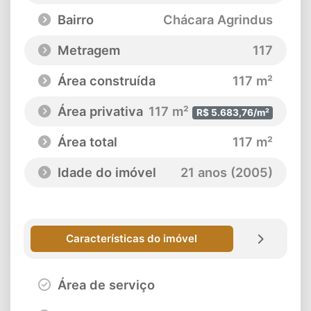
Bairro
Chácara Agrindus
Metragem
117
Área construída
117 m²
Área privativa
117 m²
R$ 5.683,76/m²
Área total
117 m²
Idade do imóvel
21 anos (2005)
Características do imóvel
Área de serviço