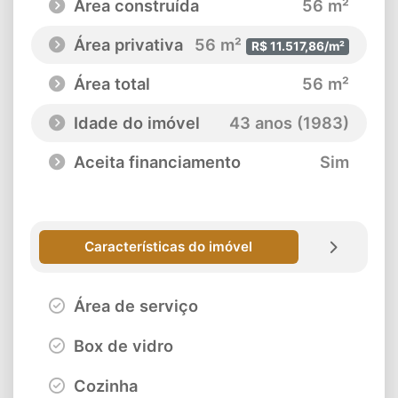
Área construída
56 m²
Área privativa
56 m²
R$ 11.517,86/m²
Área total
56 m²
Idade do imóvel
43 anos (1983)
Aceita financiamento
Sim
Características do imóvel
Área de serviço
Box de vidro
Cozinha